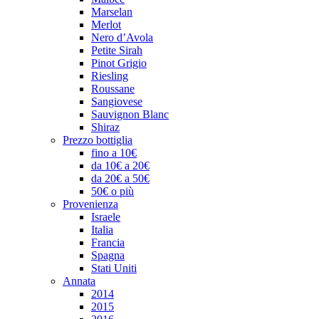
Marselan
Merlot
Nero d’Avola
Petite Sirah
Pinot Grigio
Riesling
Roussane
Sangiovese
Sauvignon Blanc
Shiraz
Prezzo bottiglia
fino a 10€
da 10€ a 20€
da 20€ a 50€
50€ o più
Provenienza
Israele
Italia
Francia
Spagna
Stati Uniti
Annata
2014
2015