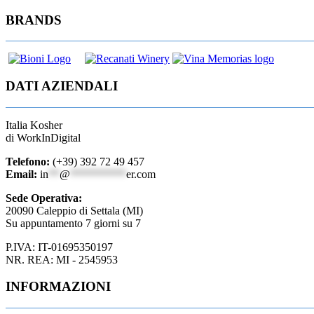
articoli
BRANDS
DATI AZIENDALI
Italia Kosher
di WorkInDigital
Telefono:
(+39) 392 72 49 457
Email:
in
**
@
**********
er.com
Sede Operativa:
20090 Caleppio di Settala (MI)
Su appuntamento 7 giorni su 7
P.IVA: IT-01695350197
NR. REA: MI - 2545953
INFORMAZIONI