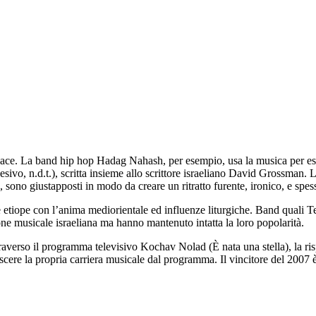
dace. La band hip hop Hadag Nahash, per esempio, usa la musica per es
sivo, n.d.t.), scritta insieme allo scrittore israeliano David Grossman. L
sono giustapposti in modo da creare un ritratto furente, ironico, e spess
le etiope con l’anima mediorientale ed influenze liturgiche. Band qual
ne musicale israeliana ma hanno mantenuto intatta la loro popolarità.
traverso il programma televisivo Kochav Nolad (È nata una stella), la r
cere la propria carriera musicale dal programma. Il vincitore del 2007 