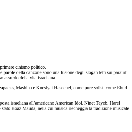
primere cinismo politico.
e parole della canzone sono una fusione degli slogan letti sui paraurti
o assurdo della vita israeliana.
i Teapacks, Mashina e Knesiyat Hasechel, come pure solisti come Ehud
isposta israeliana all’americano American Idol. Ninet Tayeb, Harel
è stato Boaz Mauda, nella cui musica riecheggia la tradizione musicale