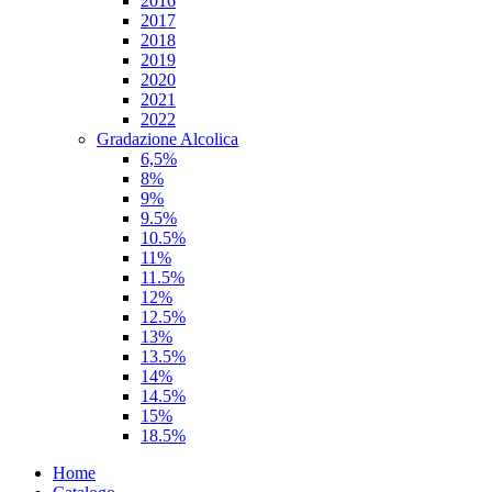
2016
2017
2018
2019
2020
2021
2022
Gradazione Alcolica
6,5%
8%
9%
9.5%
10.5%
11%
11.5%
12%
12.5%
13%
13.5%
14%
14.5%
15%
18.5%
Home