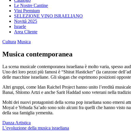
Catalogo
Le Nostre Cantine
Vini Premium
SELEZIONE VINO ISRAELIANO
Novità 2025
Israele
Area Cliente
Cultura
Musica
Musica contemporanea
La scena musicale contemporanea israeliana è molto varia, spesso au
Uno dei loro pezzi più famosi è “Shirat Hasticker” (la canzone dell’ade
delle macchine israeliane. Gli slogan che esprimono posizioni opposte, 
Altri gruppi, come Idan Raichel Project hanno unito l’eredità musica
Banai, Shlomo Artzi e anche Sarit Haddad sono veterani nella tradizio
Molti dei nuovi protagonisti della scena pop israeliana sono emersi at
Moyal e Yehuda Sa’ado sono solo alcuni fra quelli che hanno visto nas
della sua famiglia yemenita.
Navigazione
Danza Artistica
L’evoluzione della musica israeliana