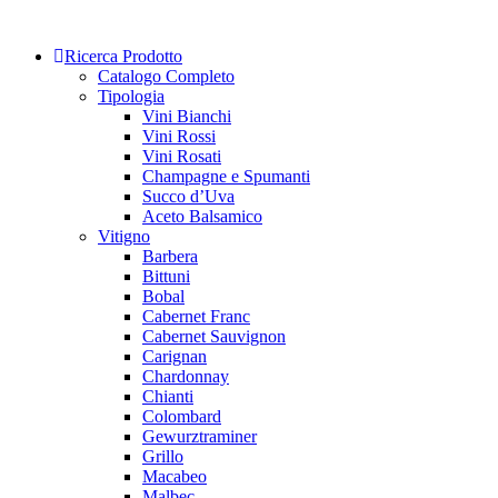
Skip
to
Ricerca Prodotto
content
Catalogo Completo
Tipologia
Vini Bianchi
Vini Rossi
Vini Rosati
Champagne e Spumanti
Succo d’Uva
Aceto Balsamico
Vitigno
Barbera
Bittuni
Bobal
Cabernet Franc
Cabernet Sauvignon
Carignan
Chardonnay
Chianti
Colombard
Gewurztraminer
Grillo
Macabeo
Malbec