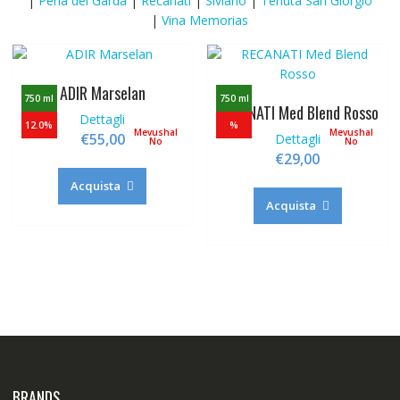
|
Perla del Garda
|
Recanati
|
Siviano
|
Tenuta San Giorgio
|
Vina Memorias
ADIR Marselan
750 ml
750 ml
RECANATI Med Blend Rosso
Dettagli
12.0%
%
Mevushal
Mevushal
€
55,00
Dettagli
No
No
€
29,00
Acquista
Acquista
BRANDS