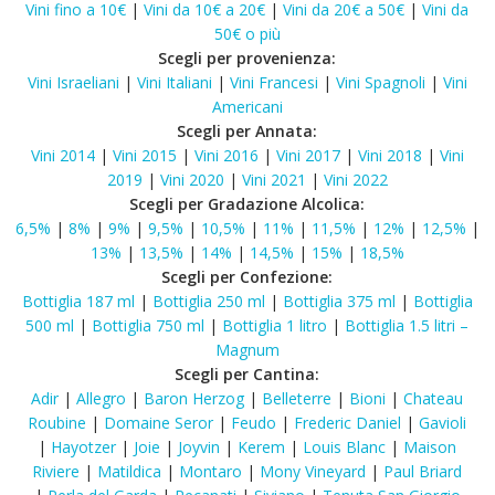
Vini fino a 10€
|
Vini da 10€ a 20€
|
Vini da 20€ a 50€
|
Vini da
50€ o più
Scegli per provenienza:
Vini Israeliani
|
Vini Italiani
|
Vini Francesi
|
Vini Spagnoli
|
Vini
Americani
Scegli per Annata:
Vini 2014
|
Vini 2015
|
Vini 2016
|
Vini 2017
|
Vini 2018
|
Vini
2019
|
Vini 2020
|
Vini 2021
|
Vini 2022
Scegli per Gradazione Alcolica:
6,5%
|
8%
|
9%
|
9,5%
|
10,5%
|
11%
|
11,5%
|
12%
|
12,5%
|
13%
|
13,5%
|
14%
|
14,5%
|
15%
|
18,5%
Scegli per Confezione:
Bottiglia 187 ml
|
Bottiglia 250 ml
|
Bottiglia 375 ml
|
Bottiglia
500 ml
|
Bottiglia 750 ml
|
Bottiglia 1 litro
|
Bottiglia 1.5 litri –
Magnum
Scegli per Cantina:
Adir
|
Allegro
|
Baron Herzog
|
Belleterre
|
Bioni
|
Chateau
Roubine
|
Domaine Seror
|
Feudo
|
Frederic Daniel
|
Gavioli
|
Hayotzer
|
Joie
|
Joyvin
|
Kerem
|
Louis Blanc
|
Maison
Riviere
|
Matildica
|
Montaro
|
Mony Vineyard
|
Paul Briard