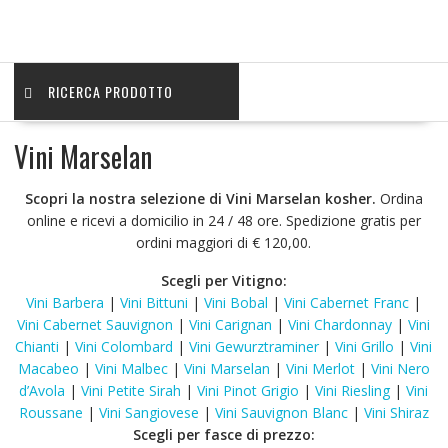
RICERCA PRODOTTO
Vini Marselan
Scopri la nostra selezione di Vini Marselan kosher.
Ordina
online e ricevi a domicilio in 24 / 48 ore. Spedizione gratis per
ordini maggiori di € 120,00.
Scegli per Vitigno:
Vini Barbera
|
Vini Bittuni
|
Vini Bobal
|
Vini Cabernet Franc
|
Vini Cabernet Sauvignon
|
Vini Carignan
|
Vini Chardonnay
|
Vini
Chianti
|
Vini Colombard
|
Vini Gewurztraminer
|
Vini Grillo
|
Vini
Macabeo
|
Vini Malbec
|
Vini Marselan
|
Vini Merlot
|
Vini Nero
d’Avola
|
Vini Petite Sirah
|
Vini Pinot Grigio
|
Vini Riesling
|
Vini
Roussane
|
Vini Sangiovese
|
Vini Sauvignon Blanc
|
Vini Shiraz
Scegli per fasce di prezzo: