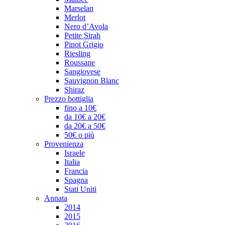
Marselan
Merlot
Nero d’Avola
Petite Sirah
Pinot Grigio
Riesling
Roussane
Sangiovese
Sauvignon Blanc
Shiraz
Prezzo bottiglia
fino a 10€
da 10€ a 20€
da 20€ a 50€
50€ o più
Provenienza
Israele
Italia
Francia
Spagna
Stati Uniti
Annata
2014
2015