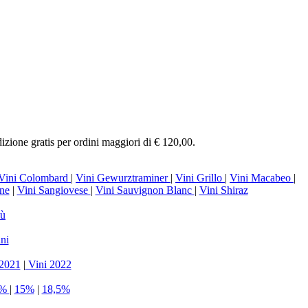
izione gratis per ordini maggiori di € 120,00.
Vini Colombard
|
Vini Gewurztraminer
|
Vini Grillo
|
Vini Macabeo
|
ne
|
Vini Sangiovese
|
Vini Sauvignon Blanc
|
Vini Shiraz
iù
ni
 2021
|
Vini 2022
5%
|
15%
|
18,5%