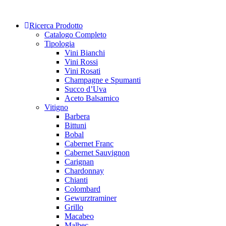
Skip
to
Ricerca Prodotto
content
Catalogo Completo
Tipologia
Vini Bianchi
Vini Rossi
Vini Rosati
Champagne e Spumanti
Succo d’Uva
Aceto Balsamico
Vitigno
Barbera
Bittuni
Bobal
Cabernet Franc
Cabernet Sauvignon
Carignan
Chardonnay
Chianti
Colombard
Gewurztraminer
Grillo
Macabeo
Malbec