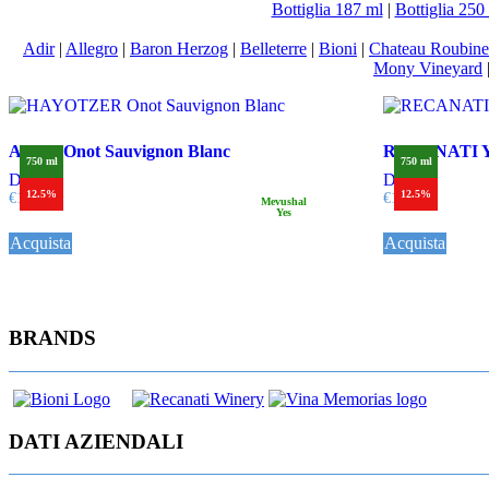
Bottiglia 187 ml
|
Bottiglia 250
Adir
|
Allegro
|
Baron Herzog
|
Belleterre
|
Bioni
|
Chateau Roubine
Mony Vineyard
ARZA Onot Sauvignon Blanc
RECANATI Ya
750 ml
750 ml
Dettagli
Dettagli
12.5%
12.5%
€
17,00
€
19,00
Mevushal
Yes
Acquista
Acquista
BRANDS
DATI AZIENDALI