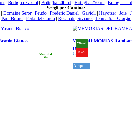
 ml
|
Bottiglia 375 ml
|
Bottiglia 500 ml
|
Bottiglia 750 ml
|
Bottiglia 1 li
Scegli per Cantina:
|
Domaine Seror
|
Feudo
|
Frederic Daniel
|
Gavioli
|
Hayotzer
|
Joie
|
J
|
Paul Briard
|
Perla del Garda
|
Recanati
|
Siviano
|
Tenuta San Giorgio
smin Bianco
VINA MEMORIAS Rambam 
750 ml
Dettagli
12.0%
€
21,00
Mevushal
Yes
Acquista