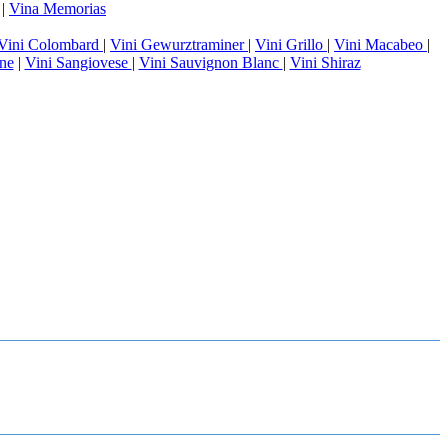
|
Vina Memorias
Vini Colombard
|
Vini Gewurztraminer
|
Vini Grillo
|
Vini Macabeo
|
ne
|
Vini Sangiovese
|
Vini Sauvignon Blanc
|
Vini Shiraz