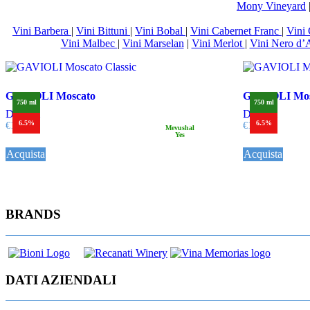
Mony Vineyard
Vini Barbera
|
Vini Bittuni
|
Vini Bobal
|
Vini Cabernet Franc
|
Vini
Vini Malbec
|
Vini Marselan
|
Vini Merlot
|
Vini Nero d’
GAVIOLI Moscato
GAVIOLI Mos
750 ml
750 ml
Dettagli
Dettagli
6.5%
6.5%
€
12,50
€
12,50
Mevushal
Yes
Acquista
Acquista
BRANDS
DATI AZIENDALI