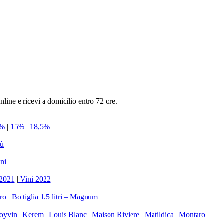
nline e ricevi a domicilio entro 72 ore.
5%
|
15%
|
18,5%
iù
ni
 2021
|
Vini 2022
tro
|
Bottiglia 1.5 litri – Magnum
oyvin
|
Kerem
|
Louis Blanc
|
Maison Riviere
|
Matildica
|
Montaro
|