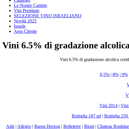
Catalogo
Le Nostre Cantine
Vini Premium
SELEZIONE VINO ISRAELIANO
Novità 2025
Israele
Area Cliente
Vini 6.5% di gradazione alcolic
Vini 6.5% di gradazione alcolica certif
6,5%
|
8%
|
9%
V
Vi
Vini 2014
|
Vini
Bottiglia 187 ml
|
Bottiglia 250
Adir
|
Allegro
|
Baron Herzog
|
Belleterre
|
Bioni
|
Chateau Roubine