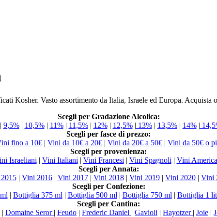
a
icati Kosher. Vasto assortimento da Italia, Israele ed Europa. Acquista o
Scegli per Gradazione Alcolica:
|
9,5%
|
10,5%
|
11%
|
11,5%
|
12%
|
12,5%
|
13%
|
13,5%
|
14%
|
14,
Scegli per fasce di prezzo:
ini fino a 10€
|
Vini da 10€ a 20€
|
Vini da 20€ a 50€
|
Vini da 50€ o p
Scegli per provenienza:
ni Israeliani
|
Vini Italiani
|
Vini Francesi
|
Vini Spagnoli
|
Vini America
Scegli per Annata:
 2015
|
Vini 2016
|
Vini 2017
|
Vini 2018
|
Vini 2019
|
Vini 2020
|
Vini
Scegli per Confezione:
 ml
|
Bottiglia 375 ml
|
Bottiglia 500 ml
|
Bottiglia 750 ml
|
Bottiglia 1 li
Scegli per Cantina:
|
Domaine Seror
|
Feudo
|
Frederic Daniel
|
Gavioli
|
Hayotzer
|
Joie
|
J