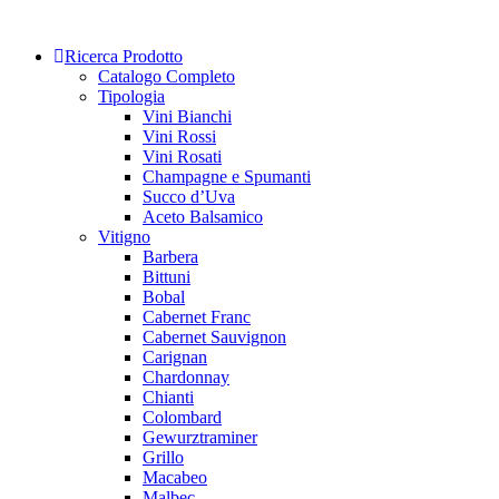
Skip
to
Ricerca Prodotto
content
Catalogo Completo
Tipologia
Vini Bianchi
Vini Rossi
Vini Rosati
Champagne e Spumanti
Succo d’Uva
Aceto Balsamico
Vitigno
Barbera
Bittuni
Bobal
Cabernet Franc
Cabernet Sauvignon
Carignan
Chardonnay
Chianti
Colombard
Gewurztraminer
Grillo
Macabeo
Malbec