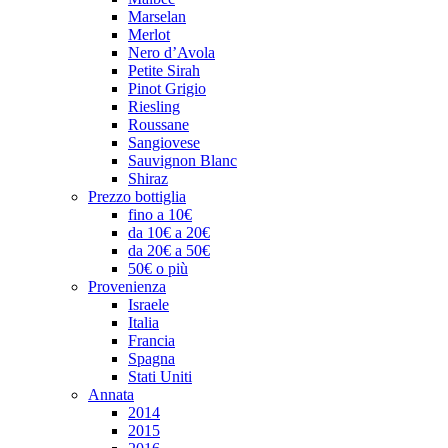
Marselan
Merlot
Nero d’Avola
Petite Sirah
Pinot Grigio
Riesling
Roussane
Sangiovese
Sauvignon Blanc
Shiraz
Prezzo bottiglia
fino a 10€
da 10€ a 20€
da 20€ a 50€
50€ o più
Provenienza
Israele
Italia
Francia
Spagna
Stati Uniti
Annata
2014
2015