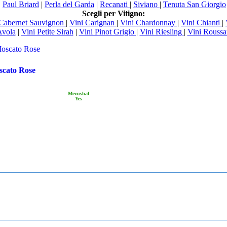
|
Paul Briard
|
Perla del Garda
|
Recanati
|
Siviano
|
Tenuta San Giorgio
Scegli per Vitigno:
 Cabernet Sauvignon
|
Vini Carignan
|
Vini Chardonnay
|
Vini Chianti
|
Avola
|
Vini Petite Sirah
|
Vini Pinot Grigio
|
Vini Riesling
|
Vini Roussa
cato Rose
Mevushal
Yes