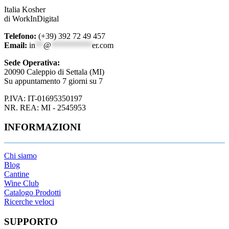
Italia Kosher
di WorkInDigital
Telefono:
(+39) 392 72 49 457
Email:
in
**
@
**********
er.com
Sede Operativa:
20090 Caleppio di Settala (MI)
Su appuntamento 7 giorni su 7
P.IVA: IT-01695350197
NR. REA: MI - 2545953
INFORMAZIONI
Chi siamo
Blog
Cantine
Wine Club
Catalogo Prodotti
Ricerche veloci
SUPPORTO