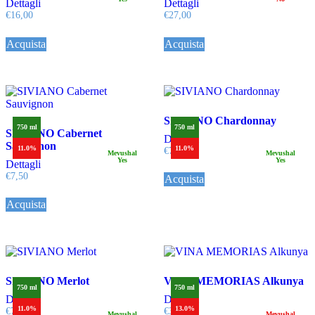
Dettagli
Dettagli
€
16,00
€
27,00
Acquista
Acquista
SIVIANO Chardonnay
750 ml
750 ml
SIVIANO Cabernet
Dettagli
Sauvignon
11.0%
11.0%
€
7,50
Mevushal
Mevushal
Yes
Yes
Dettagli
€
7,50
Acquista
Acquista
SIVIANO Merlot
VINA MEMORIAS Alkunya
750 ml
750 ml
Dettagli
Dettagli
11.0%
13.0%
€
7,50
€
32,00
Mevushal
Mevushal