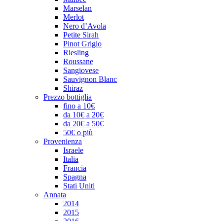
Marselan
Merlot
Nero d’Avola
Petite Sirah
Pinot Grigio
Riesling
Roussane
Sangiovese
Sauvignon Blanc
Shiraz
Prezzo bottiglia
fino a 10€
da 10€ a 20€
da 20€ a 50€
50€ o più
Provenienza
Israele
Italia
Francia
Spagna
Stati Uniti
Annata
2014
2015