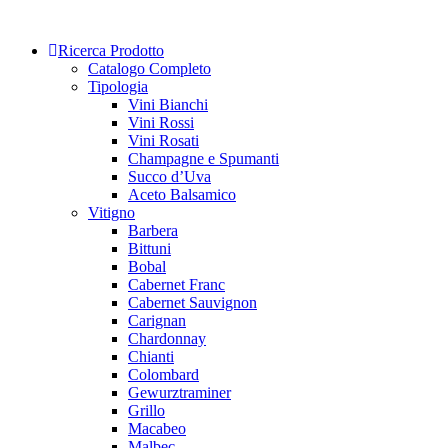
Skip
to
Ricerca Prodotto
content
Catalogo Completo
Tipologia
Vini Bianchi
Vini Rossi
Vini Rosati
Champagne e Spumanti
Succo d’Uva
Aceto Balsamico
Vitigno
Barbera
Bittuni
Bobal
Cabernet Franc
Cabernet Sauvignon
Carignan
Chardonnay
Chianti
Colombard
Gewurztraminer
Grillo
Macabeo
Malbec