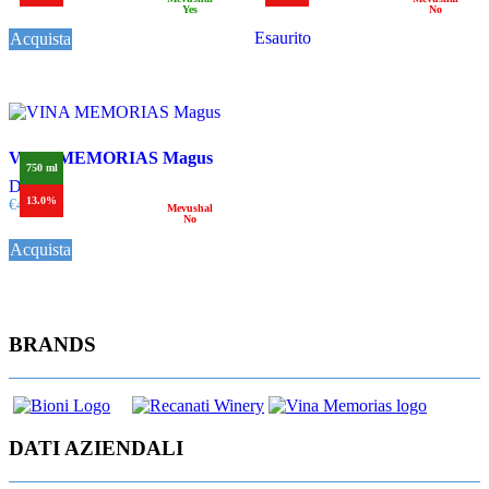
Yes
No
Esaurito
Acquista
VINA MEMORIAS Magus
750 ml
Dettagli
13.0%
€
40,00
Mevushal
No
Acquista
BRANDS
DATI AZIENDALI