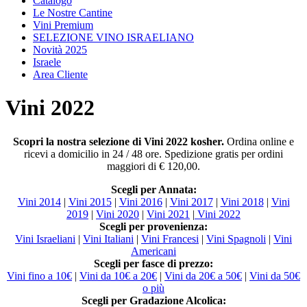
Catalogo
Le Nostre Cantine
Vini Premium
SELEZIONE VINO ISRAELIANO
Novità 2025
Israele
Area Cliente
Vini 2022
Scopri la nostra selezione di Vini 2022 kosher.
Ordina online e
ricevi a domicilio in 24 / 48 ore. Spedizione gratis per ordini
maggiori di € 120,00.
Scegli per Annata:
Vini 2014
|
Vini 2015
|
Vini 2016
|
Vini 2017
|
Vini 2018
|
Vini
2019
|
Vini 2020
|
Vini 2021
|
Vini 2022
Scegli per provenienza:
Vini Israeliani
|
Vini Italiani
|
Vini Francesi
|
Vini Spagnoli
|
Vini
Americani
Scegli per fasce di prezzo:
Vini fino a 10€
|
Vini da 10€ a 20€
|
Vini da 20€ a 50€
|
Vini da 50€
o più
Scegli per Gradazione Alcolica: