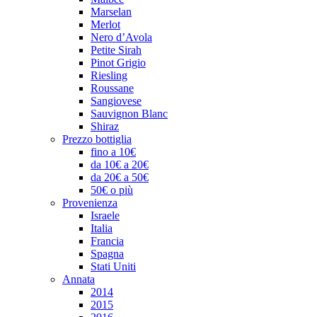
Marselan
Merlot
Nero d’Avola
Petite Sirah
Pinot Grigio
Riesling
Roussane
Sangiovese
Sauvignon Blanc
Shiraz
Prezzo bottiglia
fino a 10€
da 10€ a 20€
da 20€ a 50€
50€ o più
Provenienza
Israele
Italia
Francia
Spagna
Stati Uniti
Annata
2014
2015