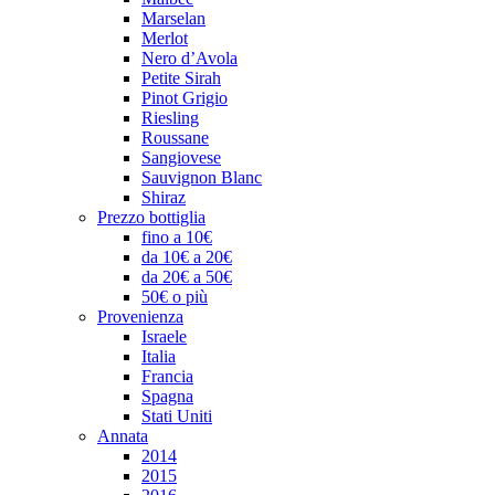
Marselan
Merlot
Nero d’Avola
Petite Sirah
Pinot Grigio
Riesling
Roussane
Sangiovese
Sauvignon Blanc
Shiraz
Prezzo bottiglia
fino a 10€
da 10€ a 20€
da 20€ a 50€
50€ o più
Provenienza
Israele
Italia
Francia
Spagna
Stati Uniti
Annata
2014
2015