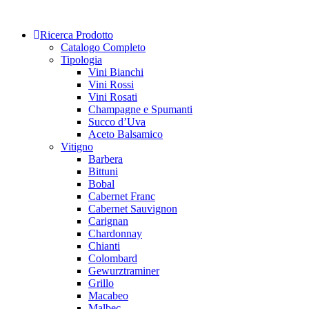
Skip
to
Ricerca Prodotto
content
Catalogo Completo
Tipologia
Vini Bianchi
Vini Rossi
Vini Rosati
Champagne e Spumanti
Succo d’Uva
Aceto Balsamico
Vitigno
Barbera
Bittuni
Bobal
Cabernet Franc
Cabernet Sauvignon
Carignan
Chardonnay
Chianti
Colombard
Gewurztraminer
Grillo
Macabeo
Malbec