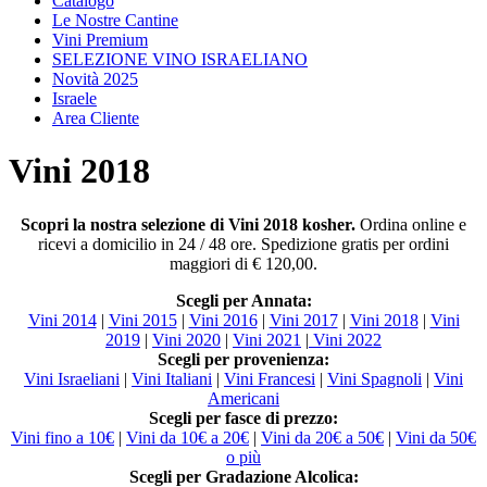
Catalogo
Le Nostre Cantine
Vini Premium
SELEZIONE VINO ISRAELIANO
Novità 2025
Israele
Area Cliente
Vini 2018
Scopri la nostra selezione di Vini 2018 kosher.
Ordina online e
ricevi a domicilio in 24 / 48 ore. Spedizione gratis per ordini
maggiori di € 120,00.
Scegli per Annata:
Vini 2014
|
Vini 2015
|
Vini 2016
|
Vini 2017
|
Vini 2018
|
Vini
2019
|
Vini 2020
|
Vini 2021
|
Vini 2022
Scegli per provenienza:
Vini Israeliani
|
Vini Italiani
|
Vini Francesi
|
Vini Spagnoli
|
Vini
Americani
Scegli per fasce di prezzo:
Vini fino a 10€
|
Vini da 10€ a 20€
|
Vini da 20€ a 50€
|
Vini da 50€
o più
Scegli per Gradazione Alcolica: