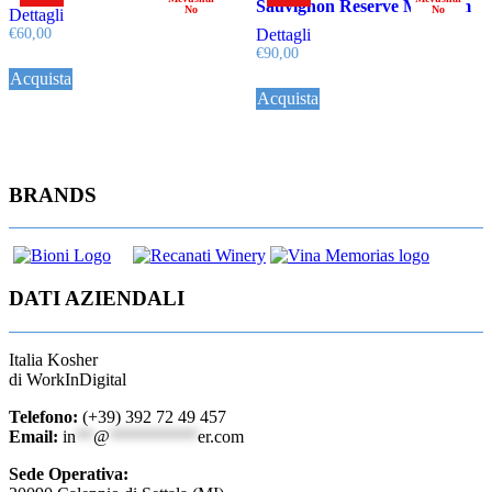
Sauvignon Reserve Magnum
No
No
Dettagli
€
60,00
Dettagli
€
90,00
Acquista
Acquista
BRANDS
DATI AZIENDALI
Italia Kosher
di WorkInDigital
Telefono:
(+39) 392 72 49 457
Email:
in
**
@
**********
er.com
Sede Operativa: