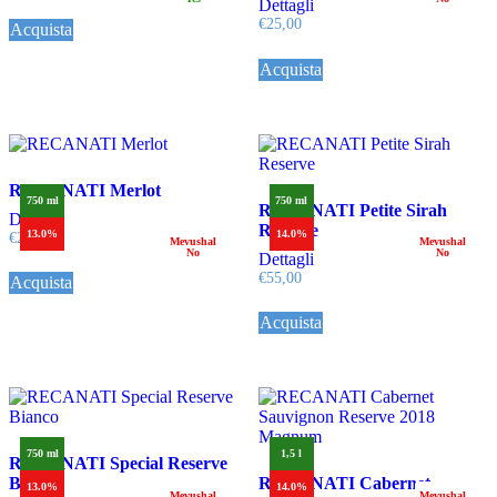
Dettagli
€
25,00
Acquista
Acquista
RECANATI Merlot
750 ml
750 ml
RECANATI Petite Sirah
Dettagli
Reserve
13.0%
14.0%
€
25,00
Mevushal
Mevushal
No
No
Dettagli
€
55,00
Acquista
Acquista
750 ml
1,5 l
RECANATI Special Reserve
Bianco
RECANATI Cabernet
13.0%
14.0%
Mevushal
Mevushal