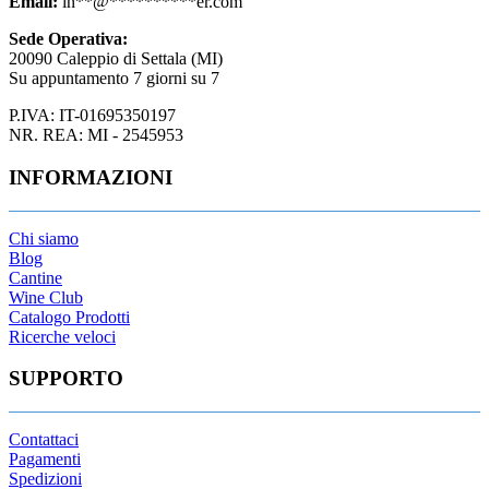
Email:
in
**
@
**********
er.com
Sede Operativa:
20090 Caleppio di Settala (MI)
Su appuntamento 7 giorni su 7
P.IVA: IT-01695350197
NR. REA: MI - 2545953
INFORMAZIONI
Chi siamo
Blog
Cantine
Wine Club
Catalogo Prodotti
Ricerche veloci
SUPPORTO
Contattaci
Pagamenti
Spedizioni