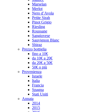
Marselan
Merlot
Nero d’Avola
Petite Sirah
Pinot Grigio
Riesling
Roussane
Sangiovese
Sauvignon Blanc
Shiraz
Prezzo bottiglia
fino a 10€
da 10€ a 20€
da 20€ a 50€
50€ o più
Provenienza
Israele
Italia
Francia
Spagna
Stati Uniti
Annata
2014
2015