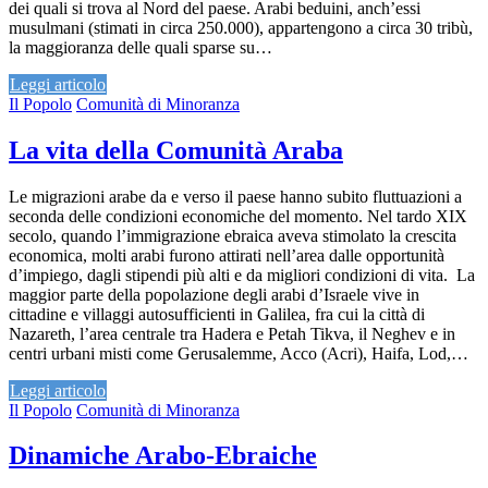
dei quali si trova al Nord del paese. Arabi beduini, anch’essi
musulmani (stimati in circa 250.000), appartengono a circa 30 tribù,
la maggioranza delle quali sparse su…
Leggi articolo
Il Popolo
Comunità di Minoranza
La vita della Comunità Araba
Le migrazioni arabe da e verso il paese hanno subito fluttuazioni a
seconda delle condizioni economiche del momento. Nel tardo XIX
secolo, quando l’immigrazione ebraica aveva stimolato la crescita
economica, molti arabi furono attirati nell’area dalle opportunità
d’impiego, dagli stipendi più alti e da migliori condizioni di vita. La
maggior parte della popolazione degli arabi d’Israele vive in
cittadine e villaggi autosufficienti in Galilea, fra cui la città di
Nazareth, l’area centrale tra Hadera e Petah Tikva, il Neghev e in
centri urbani misti come Gerusalemme, Acco (Acri), Haifa, Lod,…
Leggi articolo
Il Popolo
Comunità di Minoranza
Dinamiche Arabo-Ebraiche