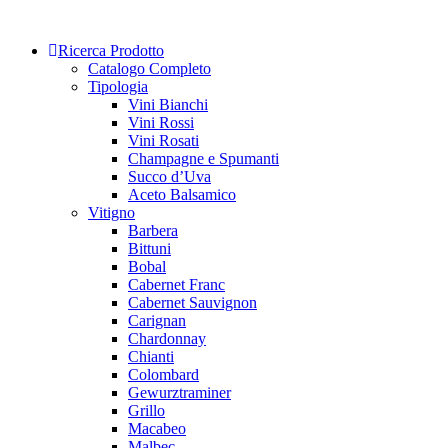
Skip
to
Ricerca Prodotto
content
Catalogo Completo
Tipologia
Vini Bianchi
Vini Rossi
Vini Rosati
Champagne e Spumanti
Succo d’Uva
Aceto Balsamico
Vitigno
Barbera
Bittuni
Bobal
Cabernet Franc
Cabernet Sauvignon
Carignan
Chardonnay
Chianti
Colombard
Gewurztraminer
Grillo
Macabeo
Malbec