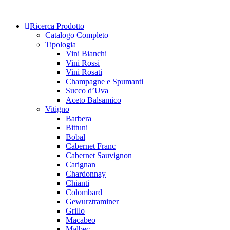
Skip
to
Ricerca Prodotto
content
Catalogo Completo
Tipologia
Vini Bianchi
Vini Rossi
Vini Rosati
Champagne e Spumanti
Succo d’Uva
Aceto Balsamico
Vitigno
Barbera
Bittuni
Bobal
Cabernet Franc
Cabernet Sauvignon
Carignan
Chardonnay
Chianti
Colombard
Gewurztraminer
Grillo
Macabeo
Malbec