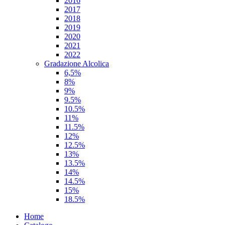
2016
2017
2018
2019
2020
2021
2022
Gradazione Alcolica
6,5%
8%
9%
9.5%
10.5%
11%
11.5%
12%
12.5%
13%
13.5%
14%
14.5%
15%
18.5%
Home