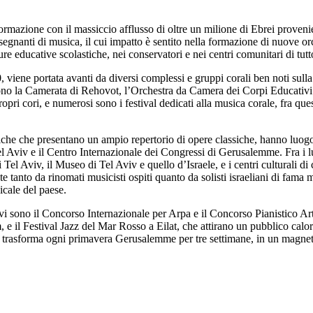
asformazione con il massiccio afflusso di oltre un milione di Ebrei proven
 insegnanti di musica, il cui impatto è sentito nella formazione di nuove 
ture educative scolastiche, nei conservatori e nei centri comunitari di tutt
, viene portata avanti da diversi complessi e gruppi corali ben noti sull
 sono la Camerata di Rehovot, l’Orchestra da Camera dei Corpi Educativi
ropri cori, e numerosi sono i festival dedicati alla musica corale, fra q
niche che presentano un ampio repertorio di opere classiche, hanno luogo s
Tel Aviv e il Centro Internazionale dei Congressi di Gerusalemme.
Fra i 
l Aviv, il Museo di Tel Aviv e quello d’Israele, e i centri culturali di ci
ate tanto da rinomati musicisti ospiti quanto da solisti israeliani di 
icale del paese.
vi sono il Concorso Internazionale per Arpa e il Concorso Pianistico Artu
l Festival Jazz del Mar Rosso a Eilat, che attirano un pubblico caloros
, trasforma ogni primavera Gerusalemme per tre settimane, in un magnet