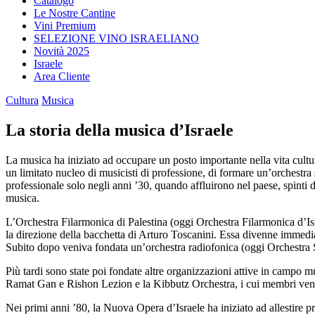
Catalogo
Le Nostre Cantine
Vini Premium
SELEZIONE VINO ISRAELIANO
Novità 2025
Israele
Area Cliente
Cultura
Musica
La storia della musica d’Israele
La musica ha iniziato ad occupare un posto importante nella vita cultur
un limitato nucleo di musicisti di professione, di formare un’orchestr
professionale solo negli anni ’30, quando affluirono nel paese, spinti d
musica.
L’Orchestra Filarmonica di Palestina (oggi Orchestra Filarmonica d’Isr
la direzione della bacchetta di Arturo Toscanini. Essa divenne immediat
Subito dopo veniva fondata un’orchestra radiofonica (oggi Orchestra Si
Più tardi sono state poi fondate altre organizzazioni attive in campo mu
Ramat Gan e Rishon Lezion e la Kibbutz Orchestra, i cui membri ven
Nei primi anni ’80, la Nuova Opera d’Israele ha iniziato ad allestire pr