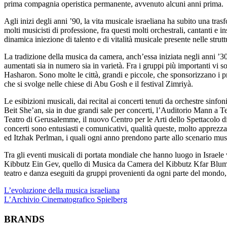
prima compagnia operistica permanente, avvenuto alcuni anni prima.
Agli inizi degli anni ’90, la vita musicale israeliana ha subito una tr
molti musicisti di professione, fra questi molti orchestrali, cantanti e
dinamica iniezione di talento e di vitalità musicale presente nelle strut
La tradizione della musica da camera, anch’essa iniziata negli anni ’30
aumentati sia in numero sia in varietà. Fra i gruppi più importanti vi
Hasharon.
Sono molte le città, grandi e piccole, che sponsorizzano i p
che si svolge nelle chiese di Abu Gosh e il festival Zimriyà.
Le esibizioni musicali, dai recital ai concerti tenuti da orchestre sinfo
Beit She’an, sia in due grandi sale per concerti, l’Auditorio Mann a 
Teatro di Gerusalemme, il nuovo Centro per le Arti dello Spettacolo di Te
concerti sono entusiasti e comunicativi, qualità queste, molto apprezz
ed Itzhak Perlman, i quali ogni anno prendono parte allo scenario mus
Tra gli eventi musicali di portata mondiale che hanno luogo in Israele 
Kibbutz Ein Gev, quello di Musica da Camera del Kibbutz Kfar Blum, e i
teatro e danza eseguiti da gruppi provenienti da ogni parte del mondo
Navigazione
L’evoluzione della musica israeliana
L’Archivio Cinematografico Spielberg
articoli
BRANDS