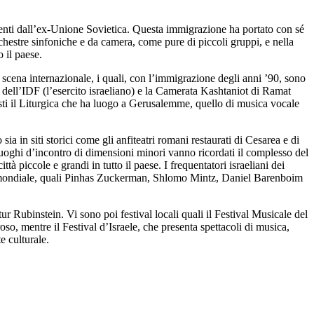
ienti dall’ex-Unione Sovietica.
Questa immigrazione ha portato con sé
orchestre sinfoniche e da camera, come pure di piccoli gruppi, e nella
o il paese.
a scena internazionale, i quali, con l’immigrazione degli anni ’90, sono
 dell’IDF (l’esercito israeliano) e la Camerata Kashtaniot di Ramat
uesti il Liturgica che ha luogo a Gerusalemme, quello di musica vocale
ia in siti storici come gli anfiteatri romani restaurati di Cesarea e di
luoghi d’incontro di dimensioni minori vanno ricordati il complesso del
ttà piccole e grandi in tutto il paese.
I frequentatori israeliani dei
fama mondiale, quali Pinhas Zuckerman, Shlomo Mintz, Daniel Barenboim
r Rubinstein. Vi sono poi festival locali quali il Festival Musicale del
o, mentre il Festival d’Israele, che presenta spettacoli di musica,
e culturale.