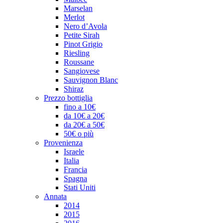
Marselan
Merlot
Nero d’Avola
Petite Sirah
Pinot Grigio
Riesling
Roussane
Sangiovese
Sauvignon Blanc
Shiraz
Prezzo bottiglia
fino a 10€
da 10€ a 20€
da 20€ a 50€
50€ o più
Provenienza
Israele
Italia
Francia
Spagna
Stati Uniti
Annata
2014
2015