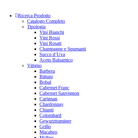
Skip
to
Ricerca Prodotto
content
Catalogo Completo
Tipologia
Vini Bianchi
Vini Rossi
Vini Rosati
Champagne e Spumanti
Succo d’Uva
Aceto Balsamico
Vitigno
Barbera
Bittuni
Bobal
Cabernet Franc
Cabernet Sauvignon
Carignan
Chardonnay
Chianti
Colombard
Gewurztraminer
Grillo
Macabeo
Malbec