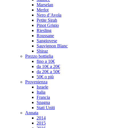
Marselan
Merlot
Nero d’Avola
Petite Sirah
Pinot Grigio
Riesling
Roussane
Sangiovese
Sauvignon Blanc
Shiraz
Prezzo bottiglia
fino a 10€
da 10€ a 20€
da 20€ a 50€
50€ o più
Provenienza
Israele
Italia
Francia
Spagna
Stati Uniti
Annata
2014
2015