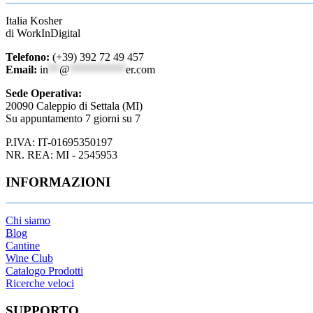
Italia Kosher
di WorkInDigital
Telefono:
(+39) 392 72 49 457
Email:
in
**
@
**********
er.com
Sede Operativa:
20090 Caleppio di Settala (MI)
Su appuntamento 7 giorni su 7
P.IVA: IT-01695350197
NR. REA: MI - 2545953
INFORMAZIONI
Chi siamo
Blog
Cantine
Wine Club
Catalogo Prodotti
Ricerche veloci
SUPPORTO