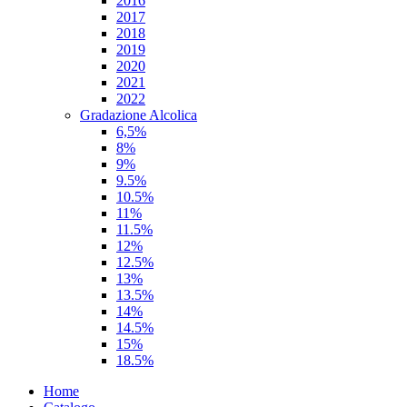
2016
2017
2018
2019
2020
2021
2022
Gradazione Alcolica
6,5%
8%
9%
9.5%
10.5%
11%
11.5%
12%
12.5%
13%
13.5%
14%
14.5%
15%
18.5%
Home