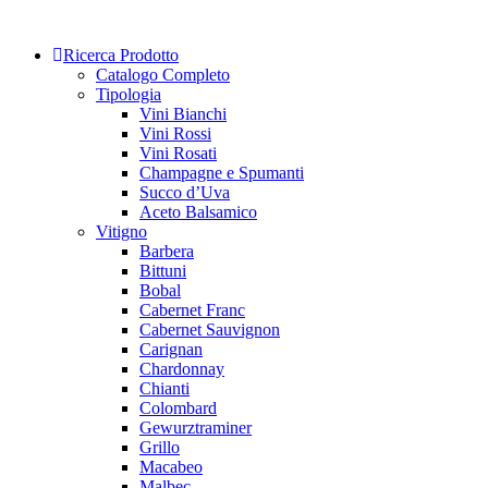
Skip
to
Ricerca Prodotto
content
Catalogo Completo
Tipologia
Vini Bianchi
Vini Rossi
Vini Rosati
Champagne e Spumanti
Succo d’Uva
Aceto Balsamico
Vitigno
Barbera
Bittuni
Bobal
Cabernet Franc
Cabernet Sauvignon
Carignan
Chardonnay
Chianti
Colombard
Gewurztraminer
Grillo
Macabeo
Malbec