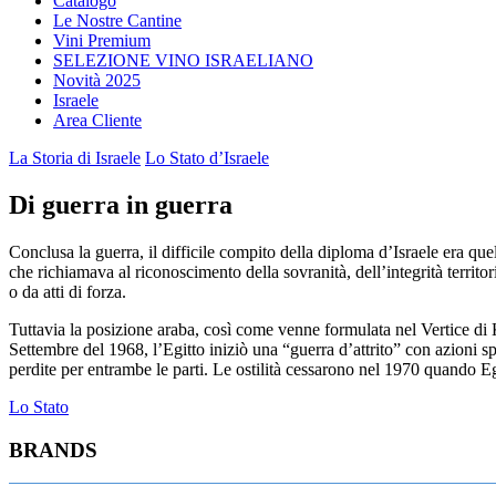
Catalogo
Le Nostre Cantine
Vini Premium
SELEZIONE VINO ISRAELIANO
Novità 2025
Israele
Area Cliente
La Storia di Israele
Lo Stato d’Israele
Di guerra in guerra
Conclusa la guerra, il difficile compito della diploma d’Israele era que
che richiamava al riconoscimento della sovranità, dell’integrità territoria
o da atti di forza.
Tuttavia la posizione araba, così come venne formulata nel Vertice di
Settembre del 1968, l’Egitto iniziò una “guerra d’attrito” con azioni s
perdite per entrambe le parti. Le ostilità cessarono nel 1970 quando Eg
Navigazione
Lo Stato
articoli
BRANDS