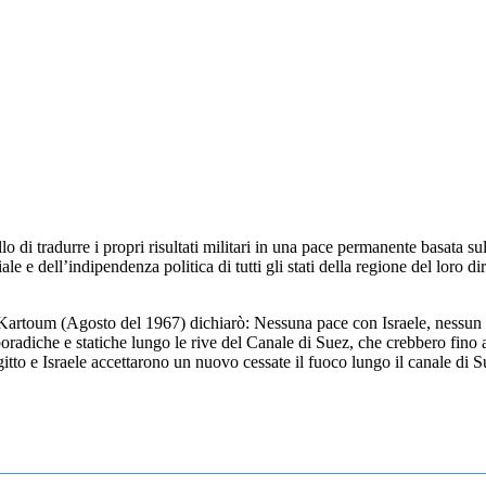
llo di tradurre i propri risultati militari in una pace permanente basata 
le e dell’indipendenza politica di tutti gli stati della regione del loro di
 Kartoum (Agosto del 1967) dichiarò: Nessuna pace con Israele, nessun 
poradiche e statiche lungo le rive del Canale di Suez, che crebbero fino a
itto e Israele accettarono un nuovo cessate il fuoco lungo il canale di S