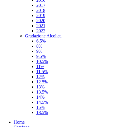
2016
2017
2018
2019
2020
2021
2022
Gradazione Alcolica
6,5%
8%
9%
9.5%
10.5%
11%
11.5%
12%
12.5%
13%
13.5%
14%
14.5%
15%
18.5%
Home