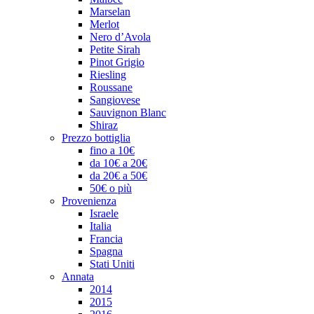
Marselan
Merlot
Nero d’Avola
Petite Sirah
Pinot Grigio
Riesling
Roussane
Sangiovese
Sauvignon Blanc
Shiraz
Prezzo bottiglia
fino a 10€
da 10€ a 20€
da 20€ a 50€
50€ o più
Provenienza
Israele
Italia
Francia
Spagna
Stati Uniti
Annata
2014
2015