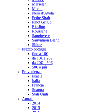
Marselan
Merlot
Nero d’Avola
Petite Sirah
Pinot Grigio
Riesling
Roussane
Sangiovese
Sauvignon Blanc
Shiraz
Prezzo bottiglia
fino a 10€
da 10€ a 20€
da 20€ a 50€
50€ o più
Provenienza
Israele
Italia
Francia
Spagna
Stati Uniti
Annata
2014
2015