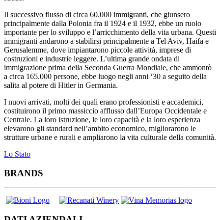
Il successivo flusso di circa 60.000 immigranti, che giunsero
principalmente dalla Polonia fra il 1924 e il 1932, ebbe un ruolo
importante per lo sviluppo e l’arricchimento della vita urbana. Questi
immigranti andarono a stabilirsi principalmente a Tel Aviv, Haifa e
Gerusalemme, dove impiantarono piccole attività, imprese di
costruzioni e industrie leggere. L’ultima grande ondata di
immigrazione prima della Seconda Guerra Mondiale, che ammontò
a circa 165.000 persone, ebbe luogo negli anni ‘30 a seguito della
salita al potere di Hitler in Germania.
I nuovi arrivati, molti dei quali erano professionisti e accademici,
costituirono il primo massiccio afflusso dall’Europa Occidentale e
Centrale. La loro istruzione, le loro capacità e la loro esperienza
elevarono gli standard nell’ambito economico, migliorarono le
strutture urbane e rurali e ampliarono la vita culturale della comunità.
Navigazione
Lo Stato
articoli
BRANDS
DATI AZIENDALI