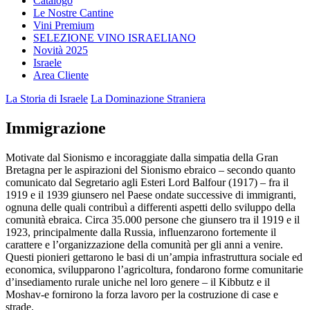
Catalogo
Le Nostre Cantine
Vini Premium
SELEZIONE VINO ISRAELIANO
Novità 2025
Israele
Area Cliente
La Storia di Israele
La Dominazione Straniera
Immigrazione
Motivate dal Sionismo e incoraggiate dalla simpatia della Gran
Bretagna per le aspirazioni del Sionismo ebraico – secondo quanto
comunicato dal Segretario agli Esteri Lord Balfour (1917) – fra il
1919 e il 1939 giunsero nel Paese ondate successive di immigranti,
ognuna delle quali contribuì a differenti aspetti dello sviluppo della
comunità ebraica. Circa 35.000 persone che giunsero tra il 1919 e il
1923, principalmente dalla Russia, influenzarono fortemente il
carattere e l’organizzazione della comunità per gli anni a venire.
Questi pionieri gettarono le basi di un’ampia infrastruttura sociale ed
economica, svilupparono l’agricoltura, fondarono forme comunitarie
d’insediamento rurale uniche nel loro genere – il Kibbutz e il
Moshav-e fornirono la forza lavoro per la costruzione di case e
strade.