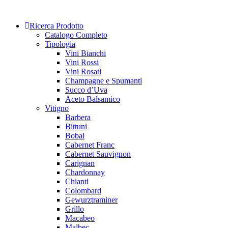
Skip
to
Ricerca Prodotto
content
Catalogo Completo
Tipologia
Vini Bianchi
Vini Rossi
Vini Rosati
Champagne e Spumanti
Succo d’Uva
Aceto Balsamico
Vitigno
Barbera
Bittuni
Bobal
Cabernet Franc
Cabernet Sauvignon
Carignan
Chardonnay
Chianti
Colombard
Gewurztraminer
Grillo
Macabeo
Malbec