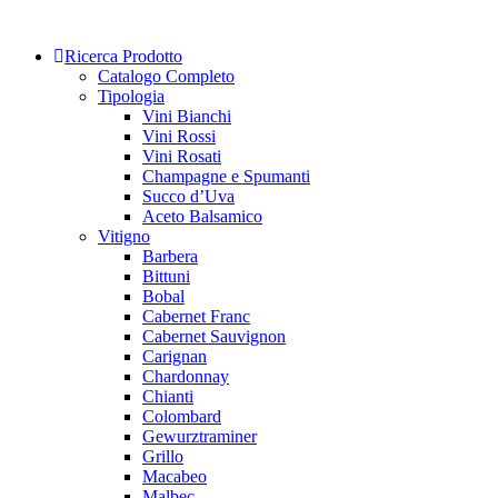
Skip
to
Ricerca Prodotto
content
Catalogo Completo
Tipologia
Vini Bianchi
Vini Rossi
Vini Rosati
Champagne e Spumanti
Succo d’Uva
Aceto Balsamico
Vitigno
Barbera
Bittuni
Bobal
Cabernet Franc
Cabernet Sauvignon
Carignan
Chardonnay
Chianti
Colombard
Gewurztraminer
Grillo
Macabeo
Malbec