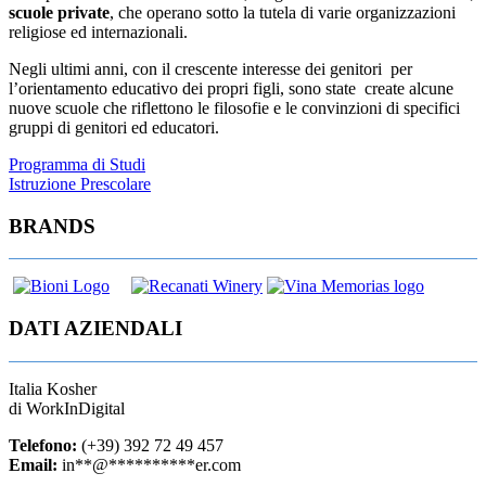
scuole private
, che operano sotto la tutela di varie organizzazioni
religiose ed internazionali.
Negli ultimi anni, con il crescente interesse dei genitori per
l’orientamento educativo dei propri figli, sono state create alcune
nuove scuole che riflettono le filosofie e le convinzioni di specifici
gruppi di genitori ed educatori.
Navigazione
Programma di Studi
Istruzione Prescolare
articoli
BRANDS
DATI AZIENDALI
Italia Kosher
di WorkInDigital
Telefono:
(+39) 392 72 49 457
Email:
in
**
@
**********
er.com