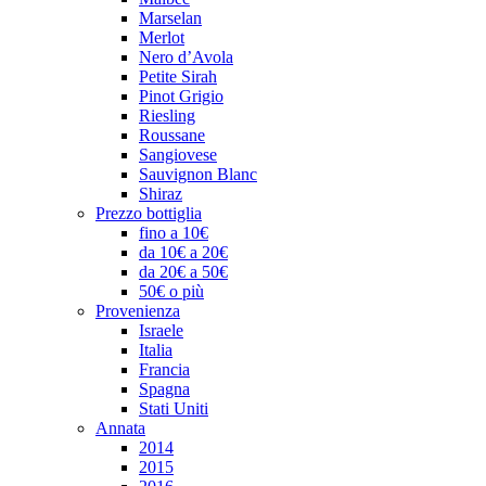
Marselan
Merlot
Nero d’Avola
Petite Sirah
Pinot Grigio
Riesling
Roussane
Sangiovese
Sauvignon Blanc
Shiraz
Prezzo bottiglia
fino a 10€
da 10€ a 20€
da 20€ a 50€
50€ o più
Provenienza
Israele
Italia
Francia
Spagna
Stati Uniti
Annata
2014
2015