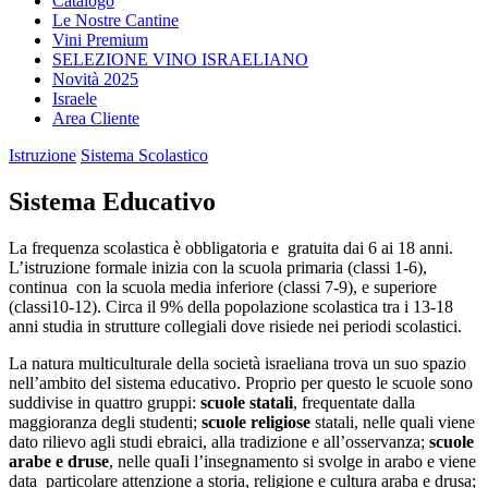
Catalogo
Le Nostre Cantine
Vini Premium
SELEZIONE VINO ISRAELIANO
Novità 2025
Israele
Area Cliente
Istruzione
Sistema Scolastico
Sistema Educativo
La frequenza scolastica è obbligatoria e gratuita dai 6 ai 18 anni.
L’istruzione formale inizia con la scuola primaria (classi 1-6),
continua con la scuola media inferiore (classi 7-9), e superiore
(classi10-12). Circa il 9% della popolazione scolastica tra i 13-18
anni studia in strutture collegiali dove risiede nei periodi scolastici.
La natura multiculturale della società israeliana trova un suo spazio
nell’ambito del sistema educativo. Proprio per questo le scuole sono
suddivise in quattro gruppi:
scuole statali
, frequentate dalla
maggioranza degli studenti;
scuole religiose
statali, nelle quali viene
dato
rilievo agli studi ebraici, alla tradizione e all’osservanza;
scuole
arabe e druse
, nelle quaIi l’insegnamento si svolge in arabo e viene
data particolare attenzione a storia, religione e cultura araba e drusa;