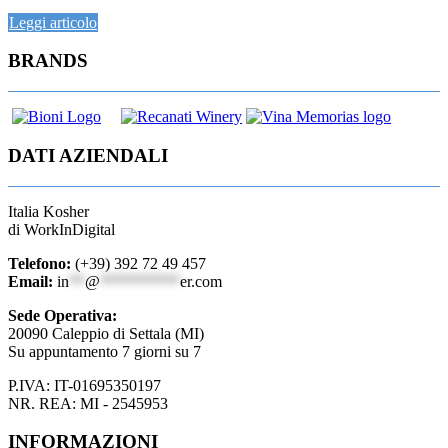
Leggi articolo
BRANDS
DATI AZIENDALI
Italia Kosher
di WorkInDigital
Telefono:
(+39) 392 72 49 457
Email:
in
**
@
**********
er.com
Sede Operativa:
20090 Caleppio di Settala (MI)
Su appuntamento 7 giorni su 7
P.IVA: IT-01695350197
NR. REA: MI - 2545953
INFORMAZIONI