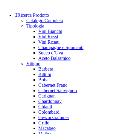
Skip
to
Ricerca Prodotto
content
Catalogo Completo
Tipologia
Vini Bianchi
Vini Rossi
Vini Rosati
Champagne e Spumanti
Succo d’Uva
Aceto Balsamico
Vitigno
Barbera
Bittuni
Bobal
Cabernet Franc
Cabernet Sauvignon
Carignan
Chardonnay
Chianti
Colombard
Gewurztraminer
Grillo
Macabeo
Malbec