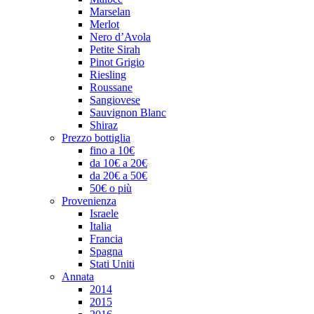
Marselan
Merlot
Nero d’Avola
Petite Sirah
Pinot Grigio
Riesling
Roussane
Sangiovese
Sauvignon Blanc
Shiraz
Prezzo bottiglia
fino a 10€
da 10€ a 20€
da 20€ a 50€
50€ o più
Provenienza
Israele
Italia
Francia
Spagna
Stati Uniti
Annata
2014
2015