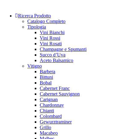
Skip
to
Ricerca Prodotto
content
Catalogo Completo
Tipologia
Vini Bianchi
Vini Rossi
Vini Rosati
Champagne e Spumanti
Succo d’Uva
Aceto Balsamico
Vitigno
Barbera
Bittuni
Bobal
Cabernet Franc
Cabernet Sauvignon
Carignan
Chardonnay
Chianti
Colombard
Gewurztraminer
Grillo
Macabeo
Malbec