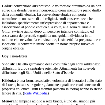
Ghiur:
conversione all’ebraismo. Atto formale effettuato da un non
ebreo che desideri essere riconosciuto come membro a pieno diritto
della comunità ebraica. La conversione ebraica comporta
normalmente una serie di atti religiosi, studi e osservanze, che
includono specificamente un’espressione di appartenenza e
associazione al popolo ebraico e, a volte, alla Terra di Israele. Il
Ghiur avviene quindi dopo un percorso interiore con studio ed
osservanza dei precetti, seguiti da una guida individuata in un
rabbino che ne valuta la convinzione, la sincerità, la preparazione e
ladesione. Il convertito infine adotta un nome proprio nuovo di
origine ebraica.
Goy
: i non-Ebrei
Yiddish:
Dialetto germanico della comunità degli ebrei ashkenaziti
diffusisi in Europa centrale e orientale. Attualmente ha notevole
diffusione negli Stati Uniti e nello Stato d’Israele.
Kibbutz:
è una forma associativa volontaria di lavoratori dello stato
di Israele, basata su regole rigidamente egualitarie e sul concetto di
proprietà collettiva. Tutti i membri (almeno in teoria) hanno lo stesso
tenore di vita. (
fonte Wikipedia
)
Menorah:
lampada ad olio a sette bracci, è uno dei simboli più