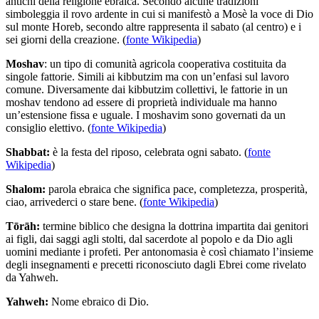
antichi della religione ebraica. Secondo alcune tradizioni
simboleggia il rovo ardente in cui si manifestò a Mosè la voce di Dio
sul monte Horeb, secondo altre rappresenta il sabato (al centro) e i
sei giorni della creazione. (
fonte Wikipedia
)
Moshav
: un tipo di comunità agricola cooperativa costituita da
singole fattorie. Simili ai kibbutzim ma con un’enfasi sul lavoro
comune. Diversamente dai kibbutzim collettivi, le fattorie in un
moshav tendono ad essere di proprietà individuale ma hanno
un’estensione fissa e uguale. I moshavim sono governati da un
consiglio elettivo. (
fonte Wikipedia
)
Shabbat:
è la festa del riposo, celebrata ogni sabato. (
fonte
Wikipedia
)
Shalom:
parola ebraica che significa pace, completezza, prosperità,
ciao, arrivederci o stare bene. (
fonte Wikipedia
)
Tōrāh:
termine biblico che designa la dottrina impartita dai genitori
ai figli, dai saggi agli stolti, dal sacerdote al popolo e da Dio agli
uomini mediante i profeti. Per antonomasia è così chiamato l’insieme
degli insegnamenti e precetti riconosciuto dagli Ebrei come rivelato
da Yahweh.
Yahweh
:
Nome ebraico di Dio.