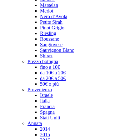
Marselan
Merlot
Nero d’Avola
Petite Sirah
Pinot Grigio
Riesling
Roussane
Sangiovese
Sauvignon Blanc
Shiraz
Prezzo bottiglia
fino a 10€
da 10€ a 20€
da 20€ a 50€
50€ o più
Provenienza
Israele
Italia
Francia
Spagna
Stati Uniti
Annata
2014
2015