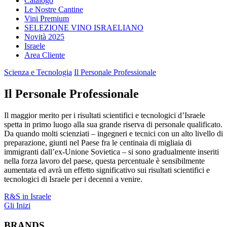
Catalogo
Le Nostre Cantine
Vini Premium
SELEZIONE VINO ISRAELIANO
Novità 2025
Israele
Area Cliente
Scienza e Tecnologia
Il Personale Professionale
Il Personale Professionale
Il maggior merito per i risultati scientifici e tecnologici d’Israele
spetta in primo luogo alla sua grande riserva di personale qualificato.
Da quando molti scienziati – ingegneri e tecnici con un alto livello di
preparazione, giunti nel Paese fra le centinaia di migliaia di
immigranti dall’ex-Unione Sovietica – si sono gradualmente inseriti
nella forza lavoro del paese, questa percentuale è sensibilmente
aumentata ed avrà un effetto significativo sui risultati scientifici e
tecnologici di Israele per i decenni a venire.
Navigazione
R&S in Israele
Gli Inizi
articoli
BRANDS