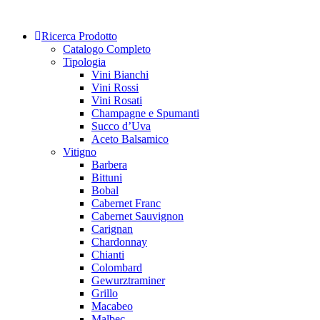
Skip
to
Ricerca Prodotto
content
Catalogo Completo
Tipologia
Vini Bianchi
Vini Rossi
Vini Rosati
Champagne e Spumanti
Succo d’Uva
Aceto Balsamico
Vitigno
Barbera
Bittuni
Bobal
Cabernet Franc
Cabernet Sauvignon
Carignan
Chardonnay
Chianti
Colombard
Gewurztraminer
Grillo
Macabeo
Malbec