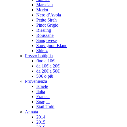
Marselan
Merlot
Nero d’Avola
Petite Sirah
Pinot Grigio
Riesling
Roussane
Sangiovese
Sauvignon Blanc
Shiraz
Prezzo bottiglia
fino a 10€
da 10€ a 20€
da 20€ a 50€
50€ o più
Provenienza
Israele
Italia
Francia
Spagna
Stati Uniti
Annata
2014
2015