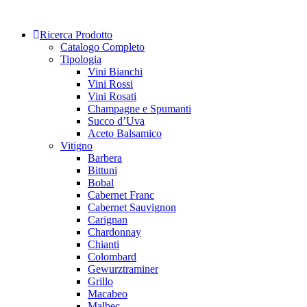
Skip
to
Ricerca Prodotto
content
Catalogo Completo
Tipologia
Vini Bianchi
Vini Rossi
Vini Rosati
Champagne e Spumanti
Succo d’Uva
Aceto Balsamico
Vitigno
Barbera
Bittuni
Bobal
Cabernet Franc
Cabernet Sauvignon
Carignan
Chardonnay
Chianti
Colombard
Gewurztraminer
Grillo
Macabeo
Malbec