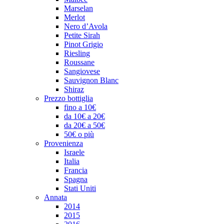
Marselan
Merlot
Nero d’Avola
Petite Sirah
Pinot Grigio
Riesling
Roussane
Sangiovese
Sauvignon Blanc
Shiraz
Prezzo bottiglia
fino a 10€
da 10€ a 20€
da 20€ a 50€
50€ o più
Provenienza
Israele
Italia
Francia
Spagna
Stati Uniti
Annata
2014
2015