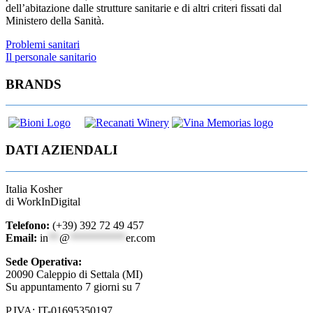
dell’abitazione dalle strutture sanitarie e di altri criteri fissati dal
Ministero della Sanità.
Navigazione
Problemi sanitari
Il personale sanitario
articoli
BRANDS
DATI AZIENDALI
Italia Kosher
di WorkInDigital
Telefono:
(+39) 392 72 49 457
Email:
in
**
@
**********
er.com
Sede Operativa:
20090 Caleppio di Settala (MI)
Su appuntamento 7 giorni su 7
P.IVA: IT-01695350197