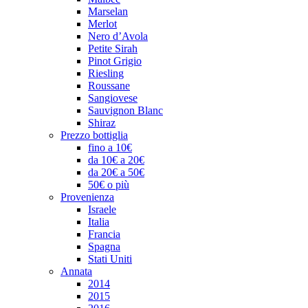
Marselan
Merlot
Nero d’Avola
Petite Sirah
Pinot Grigio
Riesling
Roussane
Sangiovese
Sauvignon Blanc
Shiraz
Prezzo bottiglia
fino a 10€
da 10€ a 20€
da 20€ a 50€
50€ o più
Provenienza
Israele
Italia
Francia
Spagna
Stati Uniti
Annata
2014
2015