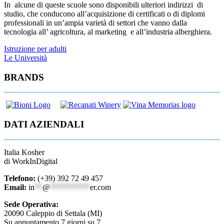
In alcune di queste scuole sono disponibili ulteriori indirizzi di
studio, che conducono all’acquisizione di certificati o di diplomi
professionali in un’ampia varietà di settori che vanno dalla
tecnologia all’ agricoltura, al marketing e all’industria alberghiera.
Navigazione
Istruzione per adulti
Le Università
articoli
BRANDS
DATI AZIENDALI
Italia Kosher
di WorkInDigital
Telefono:
(+39) 392 72 49 457
Email:
in
**
@
**********
er.com
Sede Operativa:
20090 Caleppio di Settala (MI)
Su appuntamento 7 giorni su 7