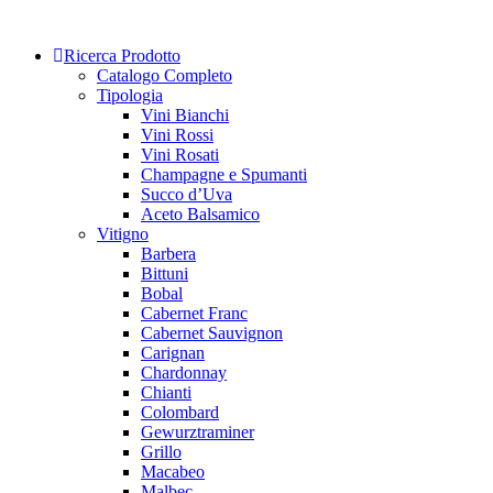
Skip
to
Ricerca Prodotto
content
Catalogo Completo
Tipologia
Vini Bianchi
Vini Rossi
Vini Rosati
Champagne e Spumanti
Succo d’Uva
Aceto Balsamico
Vitigno
Barbera
Bittuni
Bobal
Cabernet Franc
Cabernet Sauvignon
Carignan
Chardonnay
Chianti
Colombard
Gewurztraminer
Grillo
Macabeo
Malbec