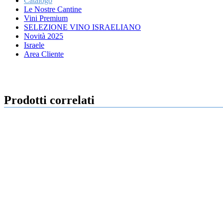
Catalogo
Le Nostre Cantine
Vini Premium
SELEZIONE VINO ISRAELIANO
Novità 2025
Israele
Area Cliente
Prodotti correlati
750 ml
14.0%