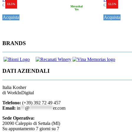
Dettagli
Dettagli
13.5%
12.5%
€
17,00
€
30,00
Mevushal
Yes
Acquista
Acquista
BRANDS
DATI AZIENDALI
Italia Kosher
di WorkInDigital
Telefono:
(+39) 392 72 49 457
Email:
in
**
@
**********
er.com
Sede Operativa:
20090 Caleppio di Settala (MI)
Su appuntamento 7 giorni su 7