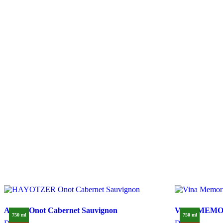
ARZA Onot Cabernet Sauvignon
VINA MEMOR
750 ml
750 ml