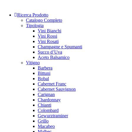
Skip
to
Ricerca Prodotto
content
Catalogo Completo
Tipologia
Vini Bianchi
Vini Rossi
Vini Rosati
Champagne e Spumanti
Succo d’Uva
Aceto Balsamico
Vitigno
Barbera
Bittuni
Bobal
Cabernet Franc
Cabernet Sauvignon
Carignan
Chardonnay
Chianti
Colombard
Gewurztraminer
Grillo
Macabeo
Malbec