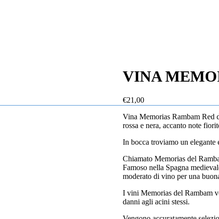
VINA MEMOR
€
21,00
Mevushal
Vina Memorias Rambam Red dal co
Yes
rossa e nera, accanto note fiori
In bocca troviamo un elegante e
Chiamato Memorias del Ramba
Famoso nella Spagna medievale
moderato di vino per una buona
I vini Memorias del Rambam ven
danni agli acini stessi.
Vengono accuratamente seleziona