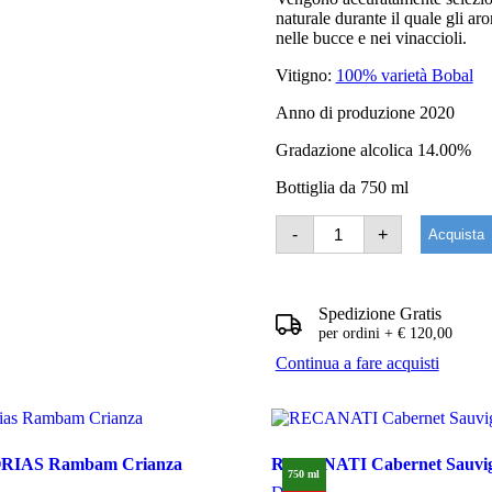
naturale durante il quale gli aro
nelle bucce e nei vinaccioli.
Vitigno:
100% varietà Bobal
Anno di produzione 2020
Gradazione alcolica 14.00%
Bottiglia da 750 ml
VINA
-
+
Acquista
MEMORIAS
Rambam
Red
quantità
Spedizione Gratis
per ordini + € 120,00
Continua a fare acquisti
IAS Rambam Crianza
RECANATI Cabernet Sauvi
750 ml