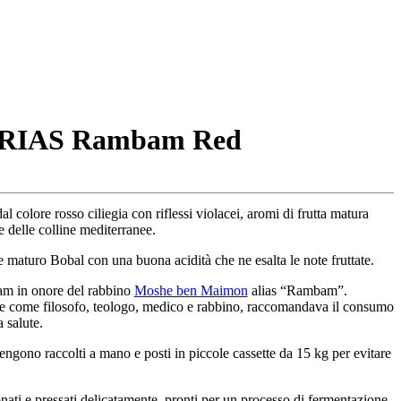
IAS Rambam Red
lore rosso ciliegia con riflessi violacei, aromi di frutta matura
te delle colline mediterranee.
 maturo Bobal con una buona acidità che ne esalta le note fruttate.
m in onore del rabbino
Moshe ben Maimon
alias “Rambam”.
 come filosofo, teologo, medico e rabbino, raccomandava il consumo
 salute.
gono raccolti a mano e posti in piccole cassette da 15 kg per evitare
ti e pressati delicatamente, pronti per un processo di fermentazione