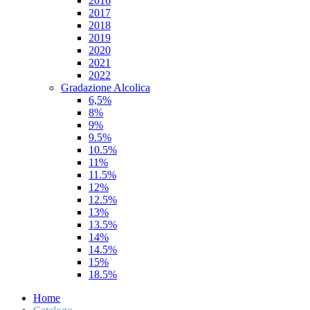
2016
2017
2018
2019
2020
2021
2022
Gradazione Alcolica
6,5%
8%
9%
9.5%
10.5%
11%
11.5%
12%
12.5%
13%
13.5%
14%
14.5%
15%
18.5%
Home