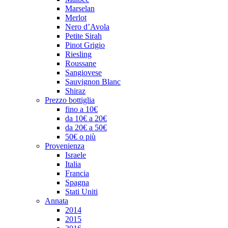
Marselan
Merlot
Nero d’Avola
Petite Sirah
Pinot Grigio
Riesling
Roussane
Sangiovese
Sauvignon Blanc
Shiraz
Prezzo bottiglia
fino a 10€
da 10€ a 20€
da 20€ a 50€
50€ o più
Provenienza
Israele
Italia
Francia
Spagna
Stati Uniti
Annata
2014
2015