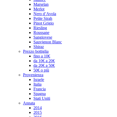
Marselan
Merlot
Nero d’Avola
Petite Sirah
Pinot Grigio
Riesling
Roussane
Sangiovese
Sauvignon Blanc
Shiraz
Prezzo bottiglia
fino a 10€
da 10€ a 20€
da 20€ a 50€
50€ o più
Provenienza
Israele
Italia
Francia
Spagna
Stati Uniti
Annata
2014
2015