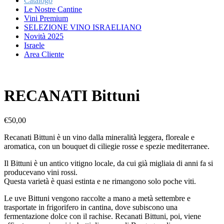
Catalogo
Le Nostre Cantine
Vini Premium
SELEZIONE VINO ISRAELIANO
Novità 2025
Israele
Area Cliente
RECANATI Bittuni
750 ml
12.0%
Mevushal
€
50,00
No
Recanati Bittuni è un vino dalla mineralità leggera, floreale e
aromatica, con un bouquet di ciliegie rosse e spezie mediterranee.
Il Bittuni è un antico vitigno locale, da cui già migliaia di anni fa si
producevano vini rossi.
Questa varietà è quasi estinta e ne rimangono solo poche viti.
Le uve Bittuni vengono raccolte a mano a metà settembre e
trasportate in frigorifero in cantina, dove subiscono una
fermentazione dolce con il rachise. Recanati Bittuni, poi, viene