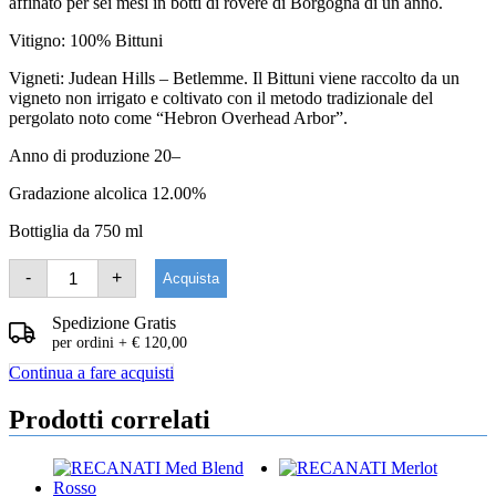
affinato per sei mesi in botti di rovere di Borgogna di un anno.
Vitigno: 100% Bittuni
Vigneti: Judean Hills – Betlemme. Il Bittuni viene raccolto da un
vigneto non irrigato e coltivato con il metodo tradizionale del
pergolato noto come “Hebron Overhead Arbor”.
Anno di produzione 20–
Gradazione alcolica 12.00%
Bottiglia da 750 ml
RECANATI
-
+
Acquista
Bittuni
quantità
Spedizione Gratis
per ordini + € 120,00
Continua a fare acquisti
Prodotti correlati