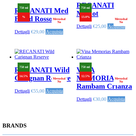
RECANATI
750 ml
750 ml
RECANATI Med
Merlot
Blend Rosso
%
13.0%
Mevushal
Mevushal
No
No
Dettagli
€
25,00
Acquista
Dettagli
€
29,00
Acquista
750 ml
750 ml
RECANATI Wild
VINA
Carignan Reserve
MEMORIAS
14.5%
12.5%
Mevushal
Mevushal
No
No
Rambam Crianza
Dettagli
€
55,00
Acquista
Dettagli
€
30,00
Acquista
BRANDS