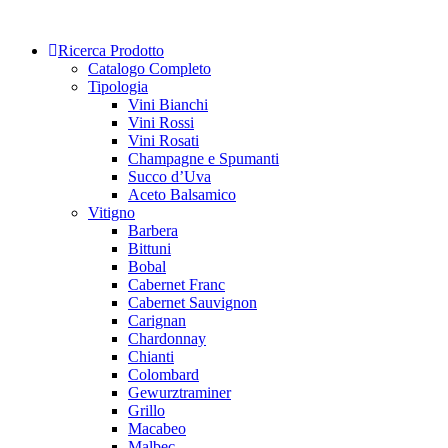
Skip
to
Ricerca Prodotto
content
Catalogo Completo
Tipologia
Vini Bianchi
Vini Rossi
Vini Rosati
Champagne e Spumanti
Succo d’Uva
Aceto Balsamico
Vitigno
Barbera
Bittuni
Bobal
Cabernet Franc
Cabernet Sauvignon
Carignan
Chardonnay
Chianti
Colombard
Gewurztraminer
Grillo
Macabeo
Malbec