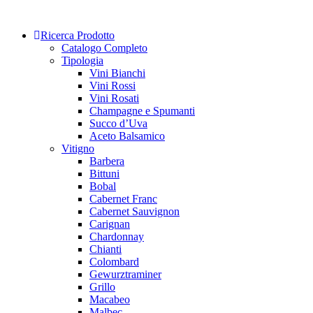
Skip
to
Ricerca Prodotto
content
Catalogo Completo
Tipologia
Vini Bianchi
Vini Rossi
Vini Rosati
Champagne e Spumanti
Succo d’Uva
Aceto Balsamico
Vitigno
Barbera
Bittuni
Bobal
Cabernet Franc
Cabernet Sauvignon
Carignan
Chardonnay
Chianti
Colombard
Gewurztraminer
Grillo
Macabeo
Malbec