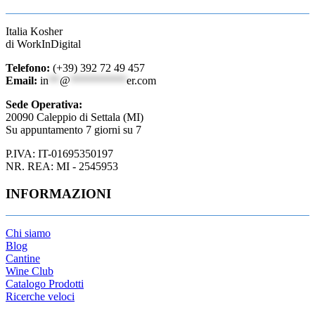
Italia Kosher
di WorkInDigital
Telefono:
(+39) 392 72 49 457
Email:
in
**
@
**********
er.com
Sede Operativa:
20090 Caleppio di Settala (MI)
Su appuntamento 7 giorni su 7
P.IVA: IT-01695350197
NR. REA: MI - 2545953
INFORMAZIONI
Chi siamo
Blog
Cantine
Wine Club
Catalogo Prodotti
Ricerche veloci