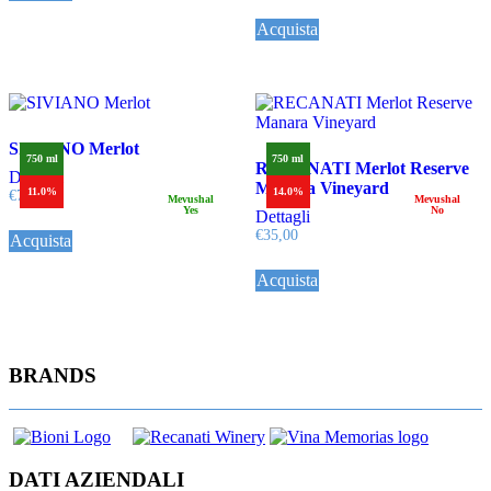
Acquista
SIVIANO Merlot
750 ml
750 ml
RECANATI Merlot Reserve
Dettagli
Manara Vineyard
11.0%
14.0%
€
7,50
Mevushal
Mevushal
Yes
No
Dettagli
€
35,00
Acquista
Acquista
BRANDS
DATI AZIENDALI