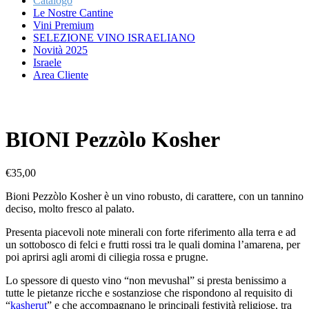
Catalogo
Le Nostre Cantine
Vini Premium
SELEZIONE VINO ISRAELIANO
Novità 2025
Israele
Area Cliente
BIONI Pezzòlo Kosher
750 ml
13.0%
Mevushal
No
€
35,00
Bioni Pezzòlo Kosher è un vino robusto, di carattere, con un tannino
deciso, molto fresco al palato.
Presenta piacevoli note minerali con forte riferimento alla terra e ad
un sottobosco di felci e frutti rossi tra le quali domina l’amarena, per
poi aprirsi agli aromi di ciliegia rossa e prugne.
Lo spessore di questo vino “non mevushal” si presta benissimo a
tutte le pietanze ricche e sostanziose che rispondono al requisito di
“
kasherut
” e che accompagnano le principali festività religiose, tra