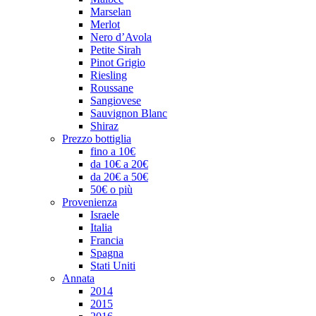
Marselan
Merlot
Nero d’Avola
Petite Sirah
Pinot Grigio
Riesling
Roussane
Sangiovese
Sauvignon Blanc
Shiraz
Prezzo bottiglia
fino a 10€
da 10€ a 20€
da 20€ a 50€
50€ o più
Provenienza
Israele
Italia
Francia
Spagna
Stati Uniti
Annata
2014
2015