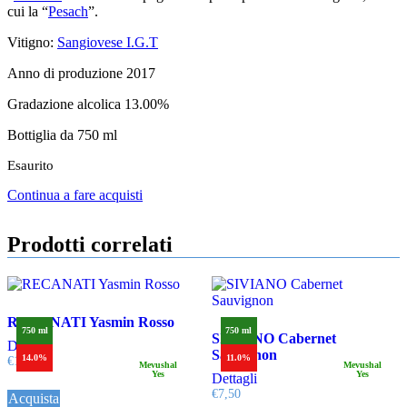
cui la “
Pesach
”.
Vitigno:
Sangiovese I.G.T
Anno di produzione 2017
Gradazione alcolica 13.00%
Bottiglia da 750 ml
Esaurito
Continua a fare acquisti
Prodotti correlati
RECANATI Yasmin Rosso
750 ml
750 ml
SIVIANO Cabernet
Dettagli
Sauvignon
14.0%
11.0%
€
19,00
Mevushal
Mevushal
Yes
Yes
Dettagli
€
7,50
Acquista