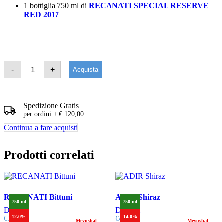
1 bottiglia 750 ml di
RECANATI SPECIAL RESERVE
RED 2017
RECANATI
-
+
Acquista
Special
Reserve
Series
quantità
Spedizione Gratis
per ordini + € 120,00
Continua a fare acquisti
Prodotti correlati
RECANATI Bittuni
ADIR Shiraz
750 ml
750 ml
Dettagli
Dettagli
12.0%
14.0%
€
50,00
€
45,00
Mevushal
Mevushal