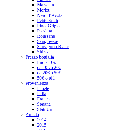
Marselan
Merlot
Nero d’Avola
Petite Sirah
Pinot Grigio
Riesling
Roussane
Sangiovese
Sauvignon Blanc
Shiraz
Prezzo bottiglia
fino a 10€
da 10€ a 20€
da 20€ a 50€
50€ o più
Provenienza
Israele
Italia
Francia
Spagna
Stati Uniti
Annata
2014
2015