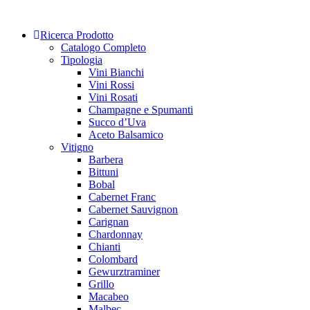
Skip
to
Ricerca Prodotto
content
Catalogo Completo
Tipologia
Vini Bianchi
Vini Rossi
Vini Rosati
Champagne e Spumanti
Succo d’Uva
Aceto Balsamico
Vitigno
Barbera
Bittuni
Bobal
Cabernet Franc
Cabernet Sauvignon
Carignan
Chardonnay
Chianti
Colombard
Gewurztraminer
Grillo
Macabeo
Malbec