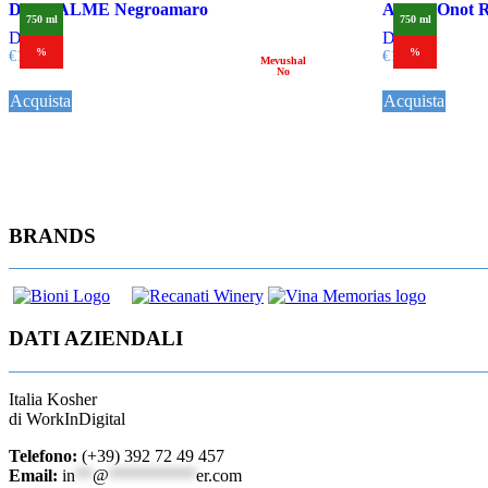
DUEPALME Negroamaro
ARZA Onot R
750 ml
750 ml
Dettagli
Dettagli
%
%
€
15,00
€
17,00
Mevushal
No
Acquista
Acquista
BRANDS
DATI AZIENDALI
Italia Kosher
di WorkInDigital
Telefono:
(+39) 392 72 49 457
Email:
in
**
@
**********
er.com