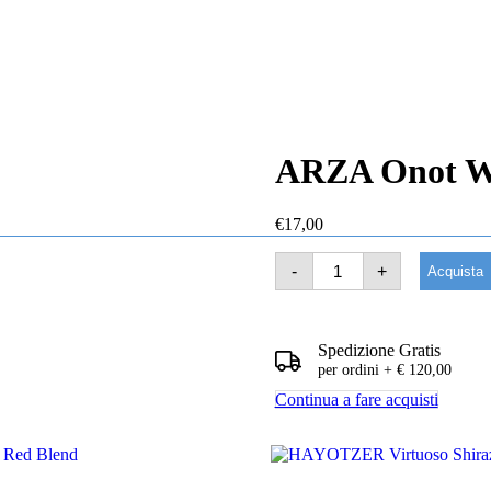
ARZA Onot Wh
€
17,00
ARZA
Mevushal
-
+
Yes
Acquista
Onot
White
Blend
quantità
Spedizione Gratis
per ordini + € 120,00
Continua a fare acquisti