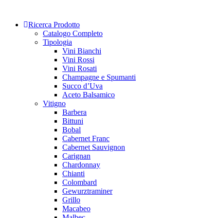
Skip
to
Ricerca Prodotto
content
Catalogo Completo
Tipologia
Vini Bianchi
Vini Rossi
Vini Rosati
Champagne e Spumanti
Succo d’Uva
Aceto Balsamico
Vitigno
Barbera
Bittuni
Bobal
Cabernet Franc
Cabernet Sauvignon
Carignan
Chardonnay
Chianti
Colombard
Gewurztraminer
Grillo
Macabeo
Malbec