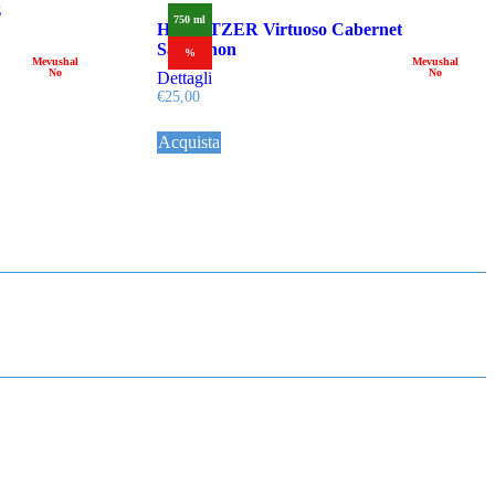
z
750 ml
HAYOTZER Virtuoso Cabernet
Sauvignon
%
Mevushal
Mevushal
No
No
Dettagli
€
25,00
Acquista